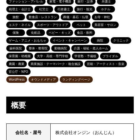
ファッション・アパレル
家電・電子機器
銀行・証券
弁護士
税理士・会計士
社労士
行政書士
旅行・観光
ホテル
旅館
飲食店・レストラン
葬儀・墓石・仏壇
お寺・神社
エステ・ネイル
スポーツ・アウトドア
ペット
美容室・サロン
保険
化粧品
ベビー・キッズ
食品・飲料
ゲーム・アニメ・おもちゃ
イベント・キャンペーン
病院
クリニック
歯科医院
整体・整骨院
動物病院
介護・福祉・老人ホーム
保育園・幼稚園
大学・高校・専門学校
学習塾・予備校
ブライダル
農園・農業
商業施設・テーマパーク・複合施設
芸能・アーティスト・音楽
官公庁・NPO
WordPress
オウンドメディア
ランディングページ
概要
会社名・屋号
株式会社オンジン（おんじん）