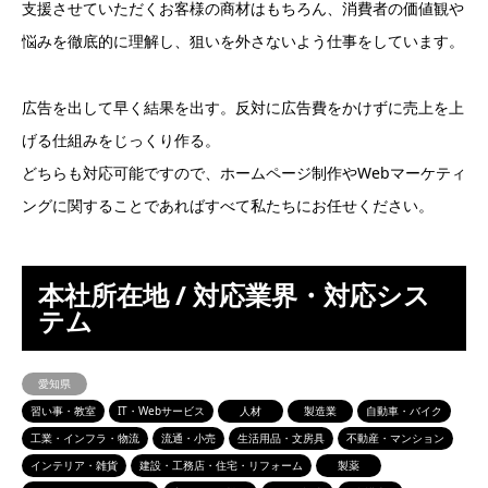
支援させていただくお客様の商材はもちろん、消費者の価値観や
悩みを徹底的に理解し、狙いを外さないよう仕事をしています。
広告を出して早く結果を出す。反対に広告費をかけずに売上を上
げる仕組みをじっくり作る。
どちらも対応可能ですので、ホームページ制作やWebマーケティ
ングに関することであればすべて私たちにお任せください。
本社所在地 / 対応業界・対応シス
テム
愛知県
習い事・教室
IT・Webサービス
人材
製造業
自動車・バイク
工業・インフラ・物流
流通・小売
生活用品・文房具
不動産・マンション
インテリア・雑貨
建設・工務店・住宅・リフォーム
製薬