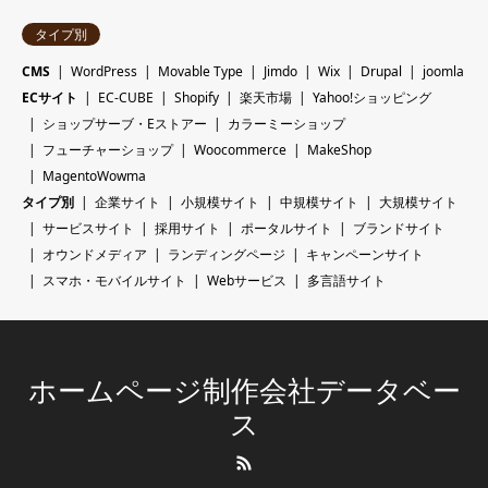
タイプ別
CMS
WordPress
Movable Type
Jimdo
Wix
Drupal
joomla
ECサイト
EC-CUBE
Shopify
楽天市場
Yahoo!ショッピング
ショップサーブ・Eストアー
カラーミーショップ
フューチャーショップ
Woocommerce
MakeShop
MagentoWowma
タイプ別
企業サイト
小規模サイト
中規模サイト
大規模サイト
サービスサイト
採用サイト
ポータルサイト
ブランドサイト
オウンドメディア
ランディングページ
キャンペーンサイト
スマホ・モバイルサイト
Webサービス
多言語サイト
ホームページ制作会社データベー
ス
RSS