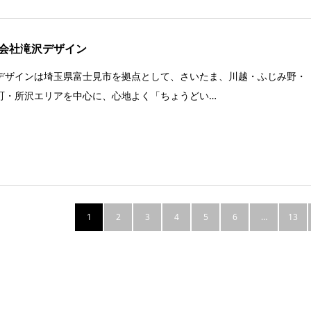
会社滝沢デザイン
デザインは埼玉県富士見市を拠点として、さいたま、川越・ふじみ野・
町・所沢エリアを中心に、心地よく「ちょうどい…
1
2
3
4
5
6
…
13