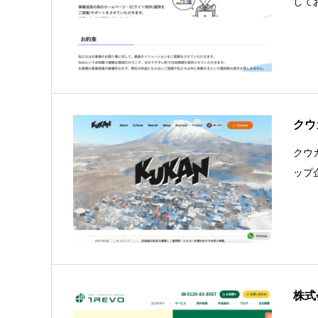
して
クウ
クウ
ップ
株式