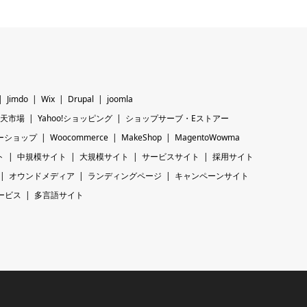
Jimdo
Wix
Drupal
joomla
天市場
Yahoo!ショッピング
ショップサーブ・Eストアー
ーショップ
Woocommerce
MakeShop
MagentoWowma
ト
中規模サイト
大規模サイト
サービスサイト
採用サイト
オウンドメディア
ランディングページ
キャンペーンサイト
ービス
多言語サイト