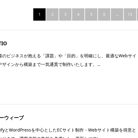
1
2
3
4
5
6
…
13
TIO
様のビジネスが抱える「課題」や「目的」を明確にし、最適なWebサイ
デザインから構築まで一気通貫で制作いたします。…
ーウィーブ
pifyとWordPressを中心としたECサイト制作・Webサイト構築を得意と