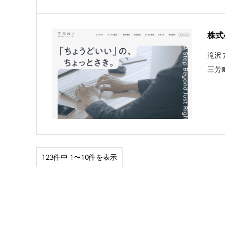
株式
滝沢
三芳
123件中 1〜10件を表示