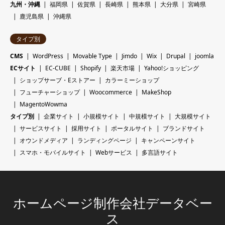
九州・沖縄
福岡県
佐賀県
長崎県
熊本県
大分県
宮崎県
鹿児島県
沖縄県
タイプ別
CMS
WordPress
Movable Type
Jimdo
Wix
Drupal
joomla
ECサイト
EC-CUBE
Shopify
楽天市場
Yahoo!ショッピング
ショップサーブ・Eストアー
カラーミーショップ
フューチャーショップ
Woocommerce
MakeShop
MagentoWowma
タイプ別
企業サイト
小規模サイト
中規模サイト
大規模サイト
サービスサイト
採用サイト
ポータルサイト
ブランドサイト
オウンドメディア
ランディングページ
キャンペーンサイト
スマホ・モバイルサイト
Webサービス
多言語サイト
ホームページ制作会社データベー
ス