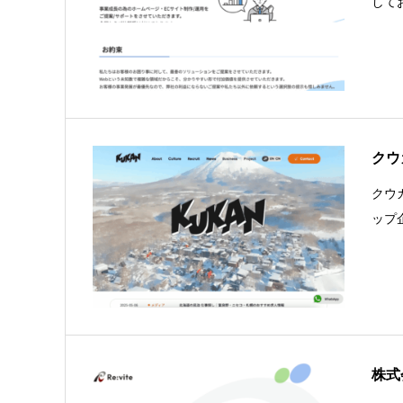
して
クウ
クウ
ップ
株式