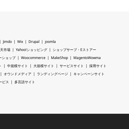
Jimdo
Wix
Drupal
joomla
天市場
Yahoo!ショッピング
ショップサーブ・Eストアー
ーショップ
Woocommerce
MakeShop
MagentoWowma
ト
中規模サイト
大規模サイト
サービスサイト
採用サイト
オウンドメディア
ランディングページ
キャンペーンサイト
ービス
多言語サイト