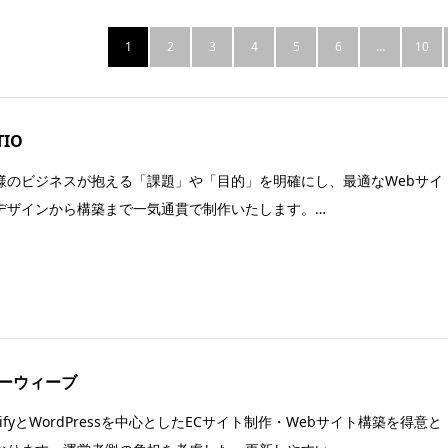
1
2
3
4
5
6
…
10
TIO
様のビジネスが抱える「課題」や「目的」を明確にし、最適なWebサイ
デザインから構築まで一気通貫で制作いたします。…
ーウィーブ
pifyとWordPressを中心としたECサイト制作・Webサイト構築を得意と