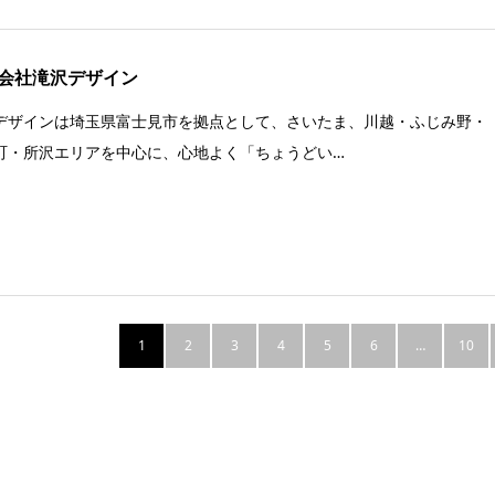
会社滝沢デザイン
デザインは埼玉県富士見市を拠点として、さいたま、川越・ふじみ野・
町・所沢エリアを中心に、心地よく「ちょうどい…
1
2
3
4
5
6
…
10