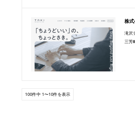
株式
滝沢
三芳
100件中 1〜10件を表示