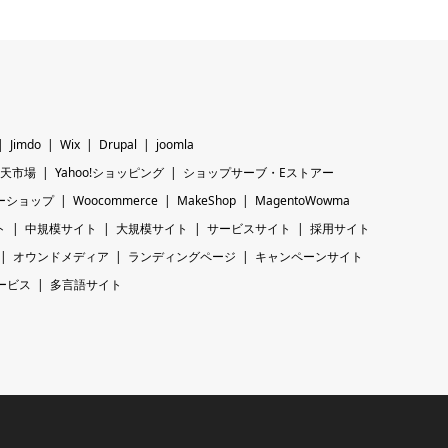
Jimdo
Wix
Drupal
joomla
天市場
Yahoo!ショッピング
ショップサーブ・Eストアー
ーショップ
Woocommerce
MakeShop
MagentoWowma
ト
中規模サイト
大規模サイト
サービスサイト
採用サイト
オウンドメディア
ランディングページ
キャンペーンサイト
ービス
多言語サイト