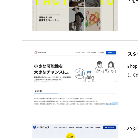
トを
スタ
Sho
して
ハジ