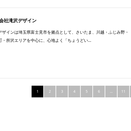
会社滝沢デザイン
デザインは埼玉県富士見市を拠点として、さいたま、川越・ふじみ野・
町・所沢エリアを中心に、心地よく「ちょうどい…
1
2
3
4
5
6
…
11