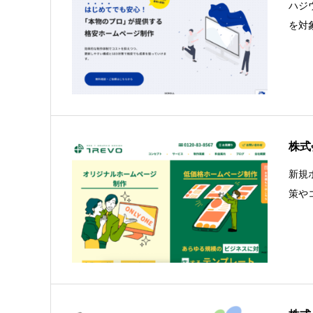
ハジ
を対
株式
新規
策や