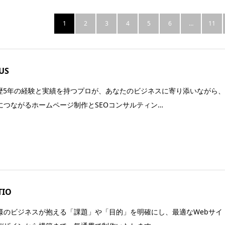
1
2
3
4
5
6
…
11
US
O歴5年の経験と実績を持つプロが、あなたのビジネスに寄り添いながら
につながるホームページ制作とSEOコンサルティン…
TIO
様のビジネスが抱える「課題」や「目的」を明確にし、最適なWebサイ