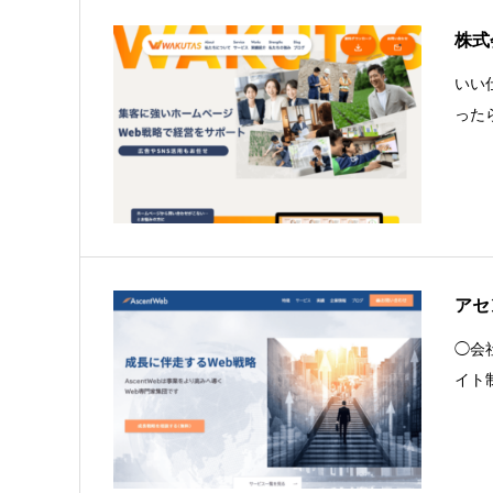
株式
いい
った
アセ
◯会社
イト