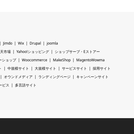
Jimdo
Wix
Drupal
joomla
天市場
Yahoo!ショッピング
ショップサーブ・Eストアー
ーショップ
Woocommerce
MakeShop
MagentoWowma
ト
中規模サイト
大規模サイト
サービスサイト
採用サイト
オウンドメディア
ランディングページ
キャンペーンサイト
ービス
多言語サイト