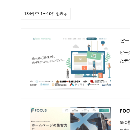
134件中 1〜10件を表示
ピー
ピー
たデ
FOC
SE