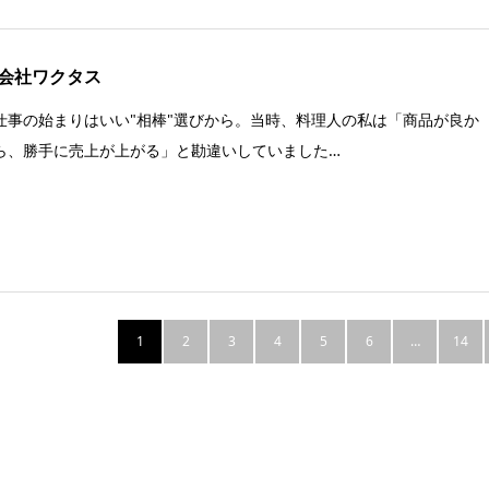
会社ワクタス
仕事の始まりはいい"相棒"選びから。当時、料理人の私は「商品が良か
ら、勝手に売上が上がる」と勘違いしていました…
1
2
3
4
5
6
…
14