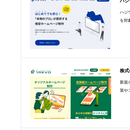
ハジ
ハジ
を対
株式
新規
策や