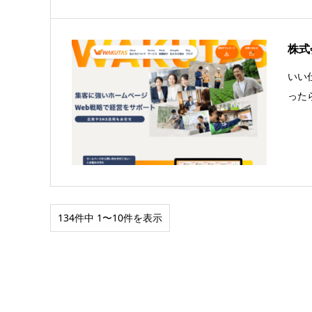
株式
いい
った
134件中 1〜10件を表示