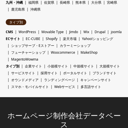
九州・沖縄
福岡県
佐賀県
長崎県
熊本県
大分県
宮崎県
鹿児島県
沖縄県
タイプ別
CMS
WordPress
Movable Type
Jimdo
Wix
Drupal
joomla
ECサイト
EC-CUBE
Shopify
楽天市場
Yahoo!ショッピング
ショップサーブ・Eストアー
カラーミーショップ
フューチャーショップ
Woocommerce
MakeShop
MagentoWowma
タイプ別
企業サイト
小規模サイト
中規模サイト
大規模サイト
サービスサイト
採用サイト
ポータルサイト
ブランドサイト
オウンドメディア
ランディングページ
キャンペーンサイト
スマホ・モバイルサイト
Webサービス
多言語サイト
ホームページ制作会社データベー
ス