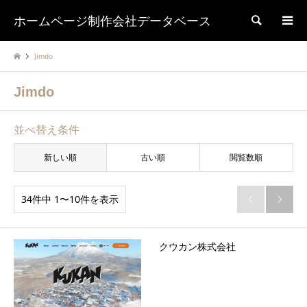
ホームページ制作会社データベース
検索
Jimdo
Jimdo
並べ替え条件
新しい順
古い順
閲覧数順
34件中 1〜10件を表示


クウカン株式会社