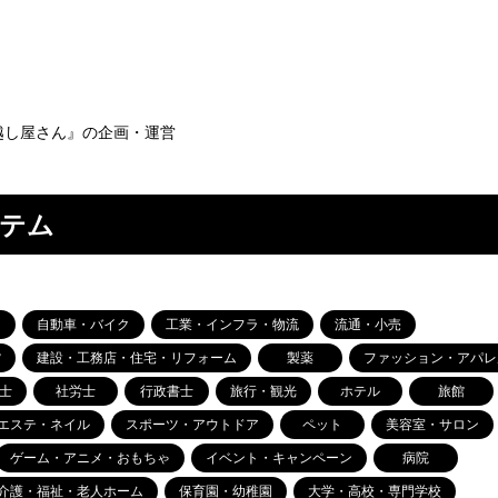
引越し屋さん』の企画・運営
ステム
自動車・バイク
工業・インフラ・物流
流通・小売
貨
建設・工務店・住宅・リフォーム
製薬
ファッション・アパレ
士
社労士
行政書士
旅行・観光
ホテル
旅館
エステ・ネイル
スポーツ・アウトドア
ペット
美容室・サロン
ゲーム・アニメ・おもちゃ
イベント・キャンペーン
病院
介護・福祉・老人ホーム
保育園・幼稚園
大学・高校・専門学校