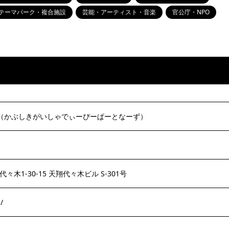
テーマパーク・複合施設
芸能・アーティスト・音楽
官公庁・NPO
ズ（かぶしきがいしゃでぃーぴーぱーとなーず）
代々木1-30-15 天翔代々木ビル S-301号
/