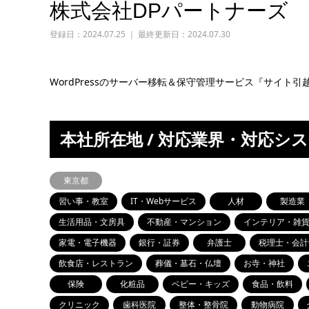
株式会社DPパートナーズ
登録日：
2024.07.25 ｜ 最終更新日：2024.07.30
WordPressのサーバー移転＆保守管理サービス『サイト
本社所在地 / 対応業界・対応シ
東京都
習い事・教室
IT・Webサービス
人材
製造業
生活用品・文房具
不動産・マンション
インテリア・雑
家電・電子機器
銀行・証券
弁護士
税理士・会計
飲食店・レストラン
葬儀・墓石・仏壇
お寺・神社
保険
化粧品
ベビー・キッズ
食品・飲料
クリニック
歯科医院
整体・整骨院
動物病院