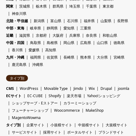
関東
茨城県
栃木県
群馬県
埼玉県
千葉県
東京都
神奈川県
北陸・甲信越
新潟県
富山県
石川県
福井県
山梨県
長野県
中部・東海
岐阜県
静岡県
愛知県
三重県
近畿
滋賀県
京都府
大阪府
兵庫県
奈良県
和歌山県
中国・四国
鳥取県
島根県
岡山県
広島県
山口県
徳島県
香川県
愛媛県
高知県
九州・沖縄
福岡県
佐賀県
長崎県
熊本県
大分県
宮崎県
鹿児島県
沖縄県
タイプ別
CMS
WordPress
Movable Type
Jimdo
Wix
Drupal
joomla
ECサイト
EC-CUBE
Shopify
楽天市場
Yahoo!ショッピング
ショップサーブ・Eストアー
カラーミーショップ
フューチャーショップ
Woocommerce
MakeShop
MagentoWowma
タイプ別
企業サイト
小規模サイト
中規模サイト
大規模サイト
サービスサイト
採用サイト
ポータルサイト
ブランドサイト