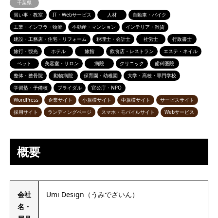
千葉県
習い事・教室
IT・Webサービス
人材
自動車・バイク
工業・インフラ・物流
不動産・マンション
インテリア・雑貨
建設・工務店・住宅・リフォーム
税理士・会計士
社労士
行政書士
旅行・観光
ホテル
旅館
飲食店・レストラン
エステ・ネイル
ペット
美容室・サロン
病院
クリニック
歯科医院
整体・整骨院
動物病院
保育園・幼稚園
大学・高校・専門学校
学習塾・予備校
ブライダル
官公庁・NPO
WordPress
企業サイト
小規模サイト
中規模サイト
サービスサイト
採用サイト
ランディングページ
スマホ・モバイルサイト
Webサービス
概要
会社
Umi Design（うみでざいん）
名・