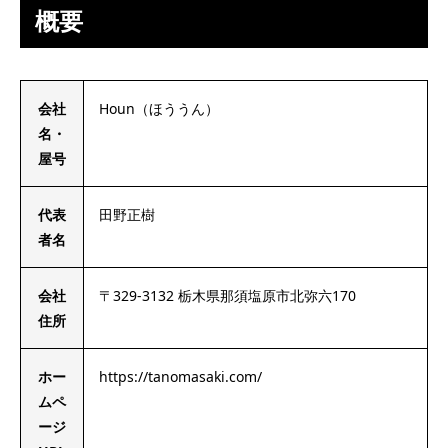
概要
会社
Houn（ほううん）
名・
屋号
代表
田野正樹
者名
会社
〒329-3132 栃木県那須塩原市北弥六170
住所
ホー
https://tanomasaki.com/
ムペ
ージ