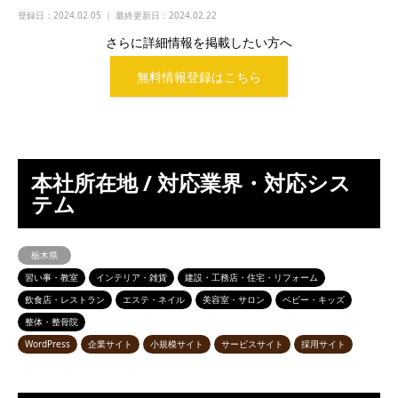
登録日：
2024.02.05 ｜ 最終更新日：2024.02.22
さらに詳細情報を掲載したい方へ
無料情報登録はこちら
本社所在地 / 対応業界・対応シス
テム
栃木県
習い事・教室
インテリア・雑貨
建設・工務店・住宅・リフォーム
飲食店・レストラン
エステ・ネイル
美容室・サロン
ベビー・キッズ
整体・整骨院
WordPress
企業サイト
小規模サイト
サービスサイト
採用サイト