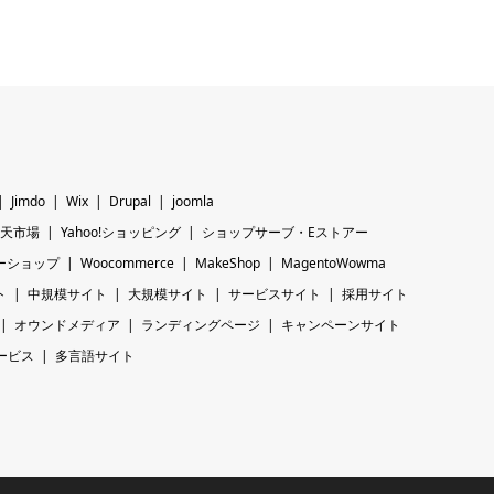
Jimdo
Wix
Drupal
joomla
天市場
Yahoo!ショッピング
ショップサーブ・Eストアー
ーショップ
Woocommerce
MakeShop
MagentoWowma
ト
中規模サイト
大規模サイト
サービスサイト
採用サイト
オウンドメディア
ランディングページ
キャンペーンサイト
ービス
多言語サイト