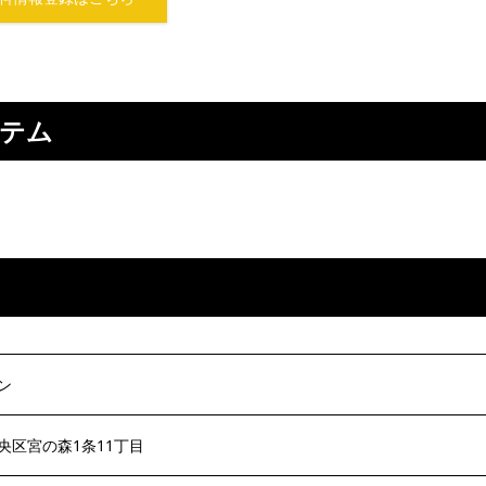
ステム
ン
央区宮の森1条11丁目