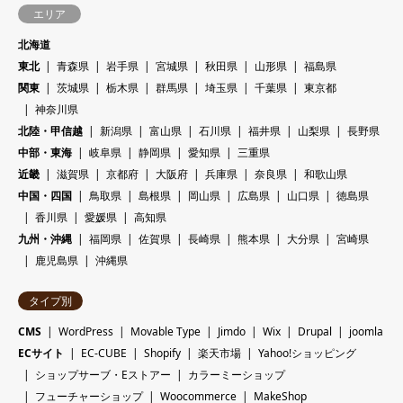
エリア
北海道
東北
青森県
岩手県
宮城県
秋田県
山形県
福島県
関東
茨城県
栃木県
群馬県
埼玉県
千葉県
東京都
神奈川県
北陸・甲信越
新潟県
富山県
石川県
福井県
山梨県
長野県
中部・東海
岐阜県
静岡県
愛知県
三重県
近畿
滋賀県
京都府
大阪府
兵庫県
奈良県
和歌山県
中国・四国
鳥取県
島根県
岡山県
広島県
山口県
徳島県
香川県
愛媛県
高知県
九州・沖縄
福岡県
佐賀県
長崎県
熊本県
大分県
宮崎県
鹿児島県
沖縄県
タイプ別
CMS
WordPress
Movable Type
Jimdo
Wix
Drupal
joomla
ECサイト
EC-CUBE
Shopify
楽天市場
Yahoo!ショッピング
ショップサーブ・Eストアー
カラーミーショップ
フューチャーショップ
Woocommerce
MakeShop