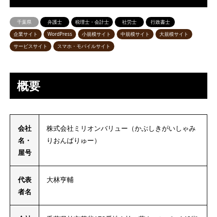
千葉県
弁護士
税理士・会計士
社労士
行政書士
企業サイト
WordPress
小規模サイト
中規模サイト
大規模サイト
サービスサイト
スマホ・モバイルサイト
概要
会社
株式会社ミリオンバリュー（かぶしきがいしゃみ
名・
りおんばりゅー）
屋号
代表
大林亨輔
者名