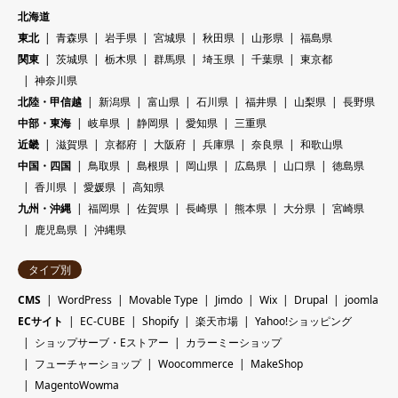
北海道
東北
青森県
岩手県
宮城県
秋田県
山形県
福島県
関東
茨城県
栃木県
群馬県
埼玉県
千葉県
東京都
神奈川県
北陸・甲信越
新潟県
富山県
石川県
福井県
山梨県
長野県
中部・東海
岐阜県
静岡県
愛知県
三重県
近畿
滋賀県
京都府
大阪府
兵庫県
奈良県
和歌山県
中国・四国
鳥取県
島根県
岡山県
広島県
山口県
徳島県
香川県
愛媛県
高知県
九州・沖縄
福岡県
佐賀県
長崎県
熊本県
大分県
宮崎県
鹿児島県
沖縄県
タイプ別
CMS
WordPress
Movable Type
Jimdo
Wix
Drupal
joomla
ECサイト
EC-CUBE
Shopify
楽天市場
Yahoo!ショッピング
ショップサーブ・Eストアー
カラーミーショップ
フューチャーショップ
Woocommerce
MakeShop
MagentoWowma