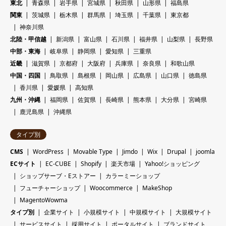
東北
青森県
岩手県
宮城県
秋田県
山形県
福島県
関東
茨城県
栃木県
群馬県
埼玉県
千葉県
東京都
神奈川県
北陸・甲信越
新潟県
富山県
石川県
福井県
山梨県
長野県
中部・東海
岐阜県
静岡県
愛知県
三重県
近畿
滋賀県
京都府
大阪府
兵庫県
奈良県
和歌山県
中国・四国
鳥取県
島根県
岡山県
広島県
山口県
徳島県
香川県
愛媛県
高知県
九州・沖縄
福岡県
佐賀県
長崎県
熊本県
大分県
宮崎県
鹿児島県
沖縄県
タイプ別
CMS
WordPress
Movable Type
Jimdo
Wix
Drupal
joomla
ECサイト
EC-CUBE
Shopify
楽天市場
Yahoo!ショッピング
ショップサーブ・Eストアー
カラーミーショップ
フューチャーショップ
Woocommerce
MakeShop
MagentoWowma
タイプ別
企業サイト
小規模サイト
中規模サイト
大規模サイト
サービスサイト
採用サイト
ポータルサイト
ブランドサイト