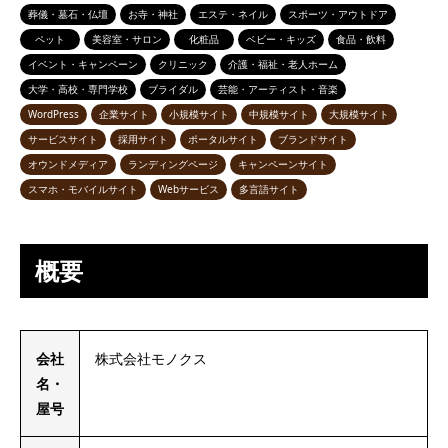
葬儀・墓石・仏壇
お寺・神社
エステ・ネイル
スポーツ・アウトドア
ペット
美容室・サロン
化粧品
ベビー・キッズ
食品・飲料
イベント・キャンペーン
クリニック
介護・福祉・老人ホーム
大学・高校・専門学校
ブライダル
芸能・アーティスト・音楽
WordPress
企業サイト
小規模サイト
中規模サイト
大規模サイト
サービスサイト
採用サイト
ポータルサイト
ブランドサイト
オウンドメディア
ランディングページ
キャンペーンサイト
スマホ・モバイルサイト
Webサービス
多言語サイト
概要
会社
株式会社モノクス
名・
屋号