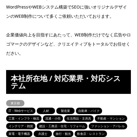
WordPressやWEBシステム構築でSEOに強いオリジナルデザイ
ンのWEB制作について多くご依頼いただいております。
企業価値向上を目指すにあたって、WEB制作だけでなく広告やロ
ゴマークのデザインなど、クリエイティブをトータルでお任せく
ださい。
本社所在地 / 対応業界・対応シス
テム
東京都
IT・Webサービス
人材
製造業
自動車・バイク
工業・インフラ・物流
流通・小売
生活用品・文房具
不動産・マンション
インテリア・雑貨
建設・工務店・住宅・リフォーム
ファッション・アパレル
家電・電子機器
弁護士
旅行・観光
飲食店・レストラン