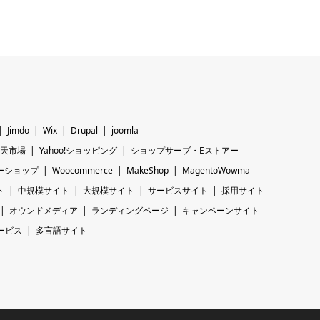
Jimdo
Wix
Drupal
joomla
天市場
Yahoo!ショッピング
ショップサーブ・Eストアー
ーショップ
Woocommerce
MakeShop
MagentoWowma
ト
中規模サイト
大規模サイト
サービスサイト
採用サイト
オウンドメディア
ランディングページ
キャンペーンサイト
ービス
多言語サイト