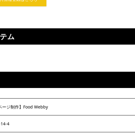
ステム
ジ制作】Food Webby
4-4