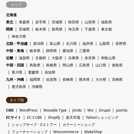
エリア
北海道
東北
青森県
岩手県
宮城県
秋田県
山形県
福島県
関東
茨城県
栃木県
群馬県
埼玉県
千葉県
東京都
神奈川県
北陸・甲信越
新潟県
富山県
石川県
福井県
山梨県
長野県
中部・東海
岐阜県
静岡県
愛知県
三重県
近畿
滋賀県
京都府
大阪府
兵庫県
奈良県
和歌山県
中国・四国
鳥取県
島根県
岡山県
広島県
山口県
徳島県
香川県
愛媛県
高知県
九州・沖縄
福岡県
佐賀県
長崎県
熊本県
大分県
宮崎県
鹿児島県
沖縄県
タイプ別
CMS
WordPress
Movable Type
Jimdo
Wix
Drupal
joomla
ECサイト
EC-CUBE
Shopify
楽天市場
Yahoo!ショッピング
ショップサーブ・Eストアー
カラーミーショップ
フューチャーショップ
Woocommerce
MakeShop