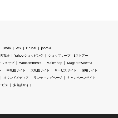
Jimdo
Wix
Drupal
joomla
天市場
Yahoo!ショッピング
ショップサーブ・Eストアー
ーショップ
Woocommerce
MakeShop
MagentoWowma
ト
中規模サイト
大規模サイト
サービスサイト
採用サイト
オウンドメディア
ランディングページ
キャンペーンサイト
ービス
多言語サイト