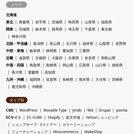
エリア
北海道
東北
青森県
岩手県
宮城県
秋田県
山形県
福島県
関東
茨城県
栃木県
群馬県
埼玉県
千葉県
東京都
神奈川県
北陸・甲信越
新潟県
富山県
石川県
福井県
山梨県
長野県
中部・東海
岐阜県
静岡県
愛知県
三重県
近畿
滋賀県
京都府
大阪府
兵庫県
奈良県
和歌山県
中国・四国
鳥取県
島根県
岡山県
広島県
山口県
徳島県
香川県
愛媛県
高知県
九州・沖縄
福岡県
佐賀県
長崎県
熊本県
大分県
宮崎県
鹿児島県
沖縄県
タイプ別
CMS
WordPress
Movable Type
Jimdo
Wix
Drupal
joomla
ECサイト
EC-CUBE
Shopify
楽天市場
Yahoo!ショッピング
ショップサーブ・Eストアー
カラーミーショップ
フューチャーショップ
Woocommerce
MakeShop