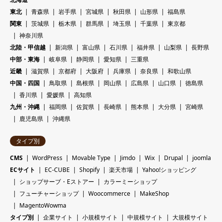
東北
青森県
岩手県
宮城県
秋田県
山形県
福島県
関東
茨城県
栃木県
群馬県
埼玉県
千葉県
東京都
神奈川県
北陸・甲信越
新潟県
富山県
石川県
福井県
山梨県
長野県
中部・東海
岐阜県
静岡県
愛知県
三重県
近畿
滋賀県
京都府
大阪府
兵庫県
奈良県
和歌山県
中国・四国
鳥取県
島根県
岡山県
広島県
山口県
徳島県
香川県
愛媛県
高知県
九州・沖縄
福岡県
佐賀県
長崎県
熊本県
大分県
宮崎県
鹿児島県
沖縄県
タイプ別
CMS
WordPress
Movable Type
Jimdo
Wix
Drupal
joomla
ECサイト
EC-CUBE
Shopify
楽天市場
Yahoo!ショッピング
ショップサーブ・Eストアー
カラーミーショップ
フューチャーショップ
Woocommerce
MakeShop
MagentoWowma
タイプ別
企業サイト
小規模サイト
中規模サイト
大規模サイト