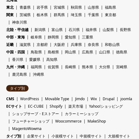
東北
青森県
岩手県
宮城県
秋田県
山形県
福島県
関東
茨城県
栃木県
群馬県
埼玉県
千葉県
東京都
神奈川県
北陸・甲信越
新潟県
富山県
石川県
福井県
山梨県
長野県
中部・東海
岐阜県
静岡県
愛知県
三重県
近畿
滋賀県
京都府
大阪府
兵庫県
奈良県
和歌山県
中国・四国
鳥取県
島根県
岡山県
広島県
山口県
徳島県
香川県
愛媛県
高知県
九州・沖縄
福岡県
佐賀県
長崎県
熊本県
大分県
宮崎県
鹿児島県
沖縄県
タイプ別
CMS
WordPress
Movable Type
Jimdo
Wix
Drupal
joomla
ECサイト
EC-CUBE
Shopify
楽天市場
Yahoo!ショッピング
ショップサーブ・Eストアー
カラーミーショップ
フューチャーショップ
Woocommerce
MakeShop
MagentoWowma
タイプ別
企業サイト
小規模サイト
中規模サイト
大規模サイト