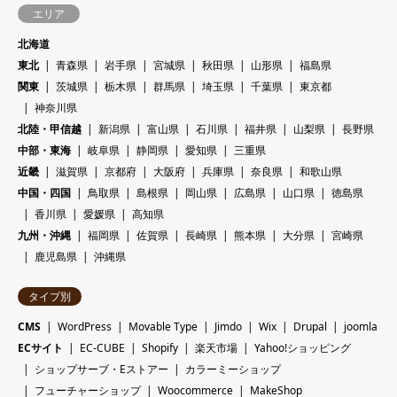
エリア
北海道
東北
青森県
岩手県
宮城県
秋田県
山形県
福島県
関東
茨城県
栃木県
群馬県
埼玉県
千葉県
東京都
神奈川県
北陸・甲信越
新潟県
富山県
石川県
福井県
山梨県
長野県
中部・東海
岐阜県
静岡県
愛知県
三重県
近畿
滋賀県
京都府
大阪府
兵庫県
奈良県
和歌山県
中国・四国
鳥取県
島根県
岡山県
広島県
山口県
徳島県
香川県
愛媛県
高知県
九州・沖縄
福岡県
佐賀県
長崎県
熊本県
大分県
宮崎県
鹿児島県
沖縄県
タイプ別
CMS
WordPress
Movable Type
Jimdo
Wix
Drupal
joomla
ECサイト
EC-CUBE
Shopify
楽天市場
Yahoo!ショッピング
ショップサーブ・Eストアー
カラーミーショップ
フューチャーショップ
Woocommerce
MakeShop