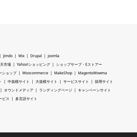
Jimdo
Wix
Drupal
joomla
天市場
Yahoo!ショッピング
ショップサーブ・Eストアー
ーショップ
Woocommerce
MakeShop
MagentoWowma
ト
中規模サイト
大規模サイト
サービスサイト
採用サイト
オウンドメディア
ランディングページ
キャンペーンサイト
ービス
多言語サイト