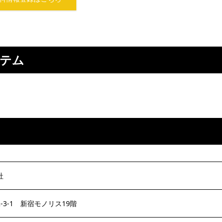
ステム
社
3-1 新宿モノリス19階