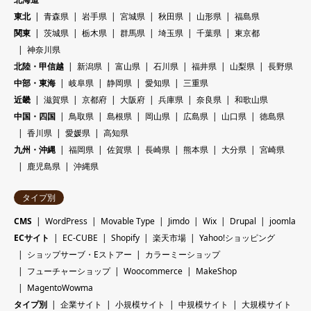
東北
青森県
岩手県
宮城県
秋田県
山形県
福島県
関東
茨城県
栃木県
群馬県
埼玉県
千葉県
東京都
神奈川県
北陸・甲信越
新潟県
富山県
石川県
福井県
山梨県
長野県
中部・東海
岐阜県
静岡県
愛知県
三重県
近畿
滋賀県
京都府
大阪府
兵庫県
奈良県
和歌山県
中国・四国
鳥取県
島根県
岡山県
広島県
山口県
徳島県
香川県
愛媛県
高知県
九州・沖縄
福岡県
佐賀県
長崎県
熊本県
大分県
宮崎県
鹿児島県
沖縄県
タイプ別
CMS
WordPress
Movable Type
Jimdo
Wix
Drupal
joomla
ECサイト
EC-CUBE
Shopify
楽天市場
Yahoo!ショッピング
ショップサーブ・Eストアー
カラーミーショップ
フューチャーショップ
Woocommerce
MakeShop
MagentoWowma
タイプ別
企業サイト
小規模サイト
中規模サイト
大規模サイト