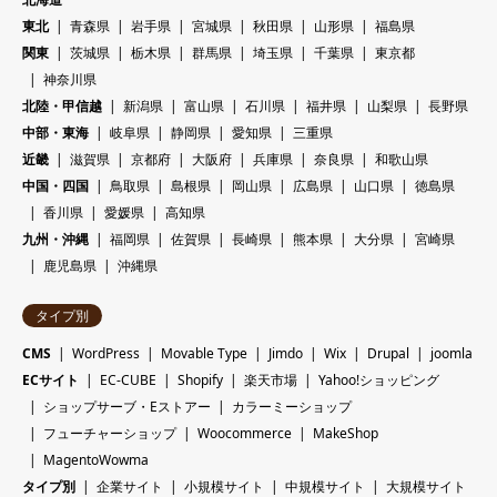
東北
青森県
岩手県
宮城県
秋田県
山形県
福島県
関東
茨城県
栃木県
群馬県
埼玉県
千葉県
東京都
神奈川県
北陸・甲信越
新潟県
富山県
石川県
福井県
山梨県
長野県
中部・東海
岐阜県
静岡県
愛知県
三重県
近畿
滋賀県
京都府
大阪府
兵庫県
奈良県
和歌山県
中国・四国
鳥取県
島根県
岡山県
広島県
山口県
徳島県
香川県
愛媛県
高知県
九州・沖縄
福岡県
佐賀県
長崎県
熊本県
大分県
宮崎県
鹿児島県
沖縄県
タイプ別
CMS
WordPress
Movable Type
Jimdo
Wix
Drupal
joomla
ECサイト
EC-CUBE
Shopify
楽天市場
Yahoo!ショッピング
ショップサーブ・Eストアー
カラーミーショップ
フューチャーショップ
Woocommerce
MakeShop
MagentoWowma
タイプ別
企業サイト
小規模サイト
中規模サイト
大規模サイト