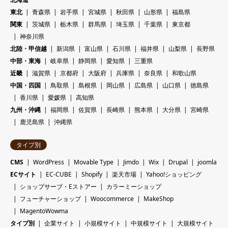
東北
青森県
岩手県
宮城県
秋田県
山形県
福島県
関東
茨城県
栃木県
群馬県
埼玉県
千葉県
東京都
神奈川県
北陸・甲信越
新潟県
富山県
石川県
福井県
山梨県
長野県
中部・東海
岐阜県
静岡県
愛知県
三重県
近畿
滋賀県
京都府
大阪府
兵庫県
奈良県
和歌山県
中国・四国
鳥取県
島根県
岡山県
広島県
山口県
徳島県
香川県
愛媛県
高知県
九州・沖縄
福岡県
佐賀県
長崎県
熊本県
大分県
宮崎県
鹿児島県
沖縄県
タイプ別
CMS
WordPress
Movable Type
Jimdo
Wix
Drupal
joomla
ECサイト
EC-CUBE
Shopify
楽天市場
Yahoo!ショッピング
ショップサーブ・Eストアー
カラーミーショップ
フューチャーショップ
Woocommerce
MakeShop
MagentoWowma
タイプ別
企業サイト
小規模サイト
中規模サイト
大規模サイト