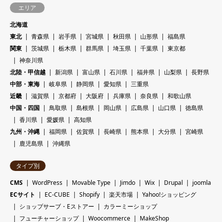
エリア
北海道
東北
青森県
岩手県
宮城県
秋田県
山形県
福島県
関東
茨城県
栃木県
群馬県
埼玉県
千葉県
東京都
神奈川県
北陸・甲信越
新潟県
富山県
石川県
福井県
山梨県
長野県
中部・東海
岐阜県
静岡県
愛知県
三重県
近畿
滋賀県
京都府
大阪府
兵庫県
奈良県
和歌山県
中国・四国
鳥取県
島根県
岡山県
広島県
山口県
徳島県
香川県
愛媛県
高知県
九州・沖縄
福岡県
佐賀県
長崎県
熊本県
大分県
宮崎県
鹿児島県
沖縄県
タイプ別
CMS
WordPress
Movable Type
Jimdo
Wix
Drupal
joomla
ECサイト
EC-CUBE
Shopify
楽天市場
Yahoo!ショッピング
ショップサーブ・Eストアー
カラーミーショップ
フューチャーショップ
Woocommerce
MakeShop