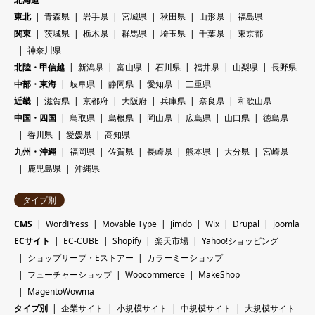
東北
青森県
岩手県
宮城県
秋田県
山形県
福島県
関東
茨城県
栃木県
群馬県
埼玉県
千葉県
東京都
神奈川県
北陸・甲信越
新潟県
富山県
石川県
福井県
山梨県
長野県
中部・東海
岐阜県
静岡県
愛知県
三重県
近畿
滋賀県
京都府
大阪府
兵庫県
奈良県
和歌山県
中国・四国
鳥取県
島根県
岡山県
広島県
山口県
徳島県
香川県
愛媛県
高知県
九州・沖縄
福岡県
佐賀県
長崎県
熊本県
大分県
宮崎県
鹿児島県
沖縄県
タイプ別
CMS
WordPress
Movable Type
Jimdo
Wix
Drupal
joomla
ECサイト
EC-CUBE
Shopify
楽天市場
Yahoo!ショッピング
ショップサーブ・Eストアー
カラーミーショップ
フューチャーショップ
Woocommerce
MakeShop
MagentoWowma
タイプ別
企業サイト
小規模サイト
中規模サイト
大規模サイト