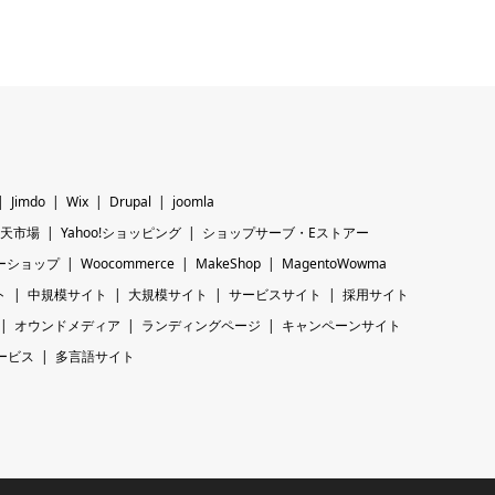
Jimdo
Wix
Drupal
joomla
天市場
Yahoo!ショッピング
ショップサーブ・Eストアー
ーショップ
Woocommerce
MakeShop
MagentoWowma
ト
中規模サイト
大規模サイト
サービスサイト
採用サイト
オウンドメディア
ランディングページ
キャンペーンサイト
ービス
多言語サイト