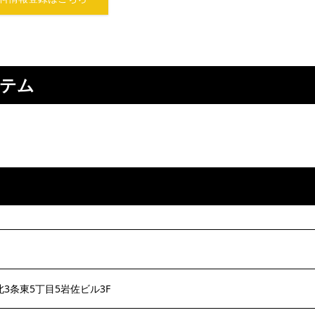
ステム
3条東5丁目5岩佐ビル3F