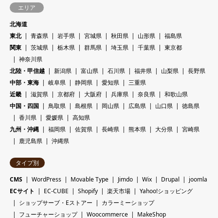
エリア
北海道
東北
青森県
岩手県
宮城県
秋田県
山形県
福島県
関東
茨城県
栃木県
群馬県
埼玉県
千葉県
東京都
神奈川県
北陸・甲信越
新潟県
富山県
石川県
福井県
山梨県
長野県
中部・東海
岐阜県
静岡県
愛知県
三重県
近畿
滋賀県
京都府
大阪府
兵庫県
奈良県
和歌山県
中国・四国
鳥取県
島根県
岡山県
広島県
山口県
徳島県
香川県
愛媛県
高知県
九州・沖縄
福岡県
佐賀県
長崎県
熊本県
大分県
宮崎県
鹿児島県
沖縄県
タイプ別
CMS
WordPress
Movable Type
Jimdo
Wix
Drupal
joomla
ECサイト
EC-CUBE
Shopify
楽天市場
Yahoo!ショッピング
ショップサーブ・Eストアー
カラーミーショップ
フューチャーショップ
Woocommerce
MakeShop