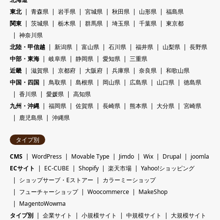
東北
青森県
岩手県
宮城県
秋田県
山形県
福島県
関東
茨城県
栃木県
群馬県
埼玉県
千葉県
東京都
神奈川県
北陸・甲信越
新潟県
富山県
石川県
福井県
山梨県
長野県
中部・東海
岐阜県
静岡県
愛知県
三重県
近畿
滋賀県
京都府
大阪府
兵庫県
奈良県
和歌山県
中国・四国
鳥取県
島根県
岡山県
広島県
山口県
徳島県
香川県
愛媛県
高知県
九州・沖縄
福岡県
佐賀県
長崎県
熊本県
大分県
宮崎県
鹿児島県
沖縄県
タイプ別
CMS
WordPress
Movable Type
Jimdo
Wix
Drupal
joomla
ECサイト
EC-CUBE
Shopify
楽天市場
Yahoo!ショッピング
ショップサーブ・Eストアー
カラーミーショップ
フューチャーショップ
Woocommerce
MakeShop
MagentoWowma
タイプ別
企業サイト
小規模サイト
中規模サイト
大規模サイト