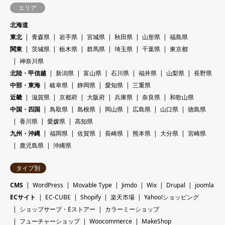
エリア
北海道
東北
青森県
岩手県
宮城県
秋田県
山形県
福島県
関東
茨城県
栃木県
群馬県
埼玉県
千葉県
東京都
神奈川県
北陸・甲信越
新潟県
富山県
石川県
福井県
山梨県
長野県
中部・東海
岐阜県
静岡県
愛知県
三重県
近畿
滋賀県
京都府
大阪府
兵庫県
奈良県
和歌山県
中国・四国
鳥取県
島根県
岡山県
広島県
山口県
徳島県
香川県
愛媛県
高知県
九州・沖縄
福岡県
佐賀県
長崎県
熊本県
大分県
宮崎県
鹿児島県
沖縄県
タイプ別
CMS
WordPress
Movable Type
Jimdo
Wix
Drupal
joomla
ECサイト
EC-CUBE
Shopify
楽天市場
Yahoo!ショッピング
ショップサーブ・Eストアー
カラーミーショップ
フューチャーショップ
Woocommerce
MakeShop